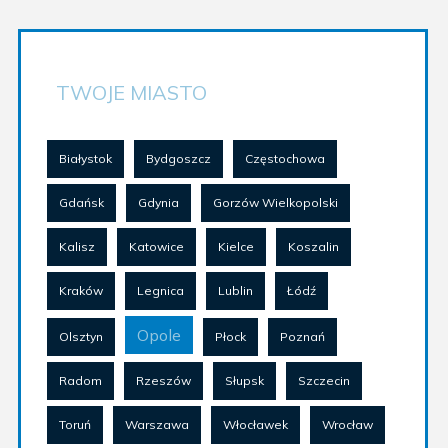
TWOJE MIASTO
Białystok
Bydgoszcz
Częstochowa
Gdańsk
Gdynia
Gorzów Wielkopolski
Kalisz
Katowice
Kielce
Koszalin
Kraków
Legnica
Lublin
Łódź
Opole
Olsztyn
Płock
Poznań
Radom
Rzeszów
Słupsk
Szczecin
Toruń
Warszawa
Włocławek
Wrocław