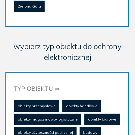
Zielona Góra
wybierz typ obiektu do ochrony
elektronicznej
TYP OBIEKTU ⇒
obiekty przemysłowe
obiekty handlowe
obiekty magazynowo-logistyczne
obiekty biurowe
obiekty użyteczności publicznej
budowy